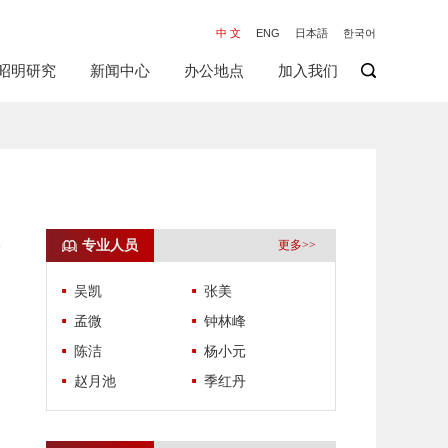
中 文
ENG
日本語
한국어
昭明研究
新闻中心
办公地点
加入我们
专业人员
更多>>
吴凯
张美
孟微
钟林峰
陈洁
杨小元
赵月池
季红丹